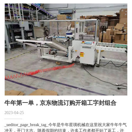
牛年第一单，京东物流订购开箱工字封组合
2023-04-25
_ueditor_page_break_tag_今年是牛年星璜机械在这里祝大家牛年牛气
冲天，开门大吉。随着假期的结束，许多工作者都开始了返工，许