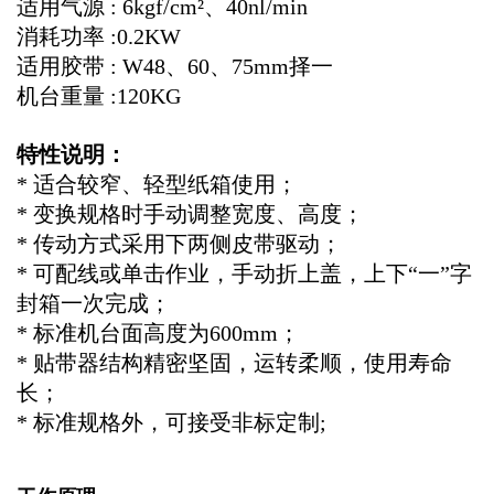
适用气源 : 6kgf/cm²、40nl/min
消耗功率 :0.2KW
适用胶带 : W48、60、75mm择一
机台重量 :120KG
特性说明：
* 适合较窄、轻型纸箱使用；
* 变换规格时手动调整宽度、高度；
* 传动方式采用下两侧皮带驱动；
* 可配线或单击作业，手动折上盖，上下“一”字
封箱一次完成；
* 标准机台面高度为600mm；
* 贴带器结构精密坚固，运转柔顺，使用寿命
长；
* 标准规格外，可接受非标定制;