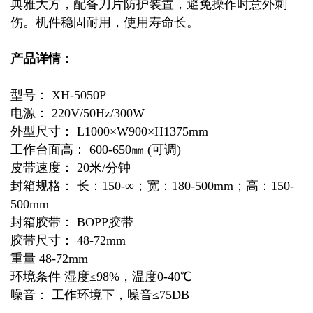
典雅大方，配备刀片防护装置，避免操作时意外刺
伤。机件稳固耐用，使用寿命长。
产品详情：
型号： XH-5050P
电源： 220V/50Hz/300W
外型尺寸： L1000×W900×H1375mm
工作台面高： 600-650㎜ (可调)
皮带速度： 20米/分钟
封箱规格： 长：150-∞；宽：180-500mm；高：150-
500mm
封箱胶带： BOPP胶带
胶带尺寸： 48-72mm
重量 48-72mm
环境条件 湿度≤98%，温度0-40℃
噪音： 工作环境下，噪音≤75DB